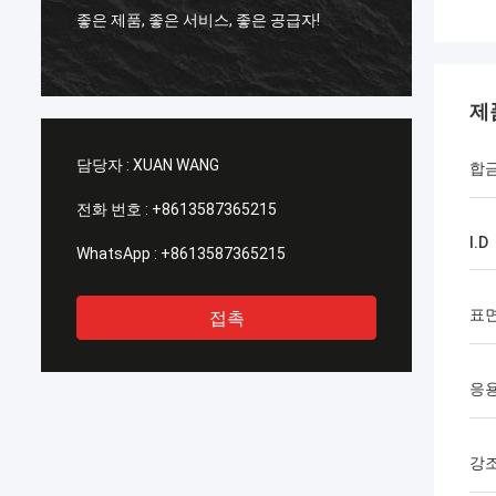
좋은 제품, 좋은 서비스, 좋은 공급자!
은 공급
고 싶습
제
담당자 :
XUAN WANG
합
전화 번호 :
+8613587365215
I.D
WhatsApp :
+8613587365215
표
접촉
응
강