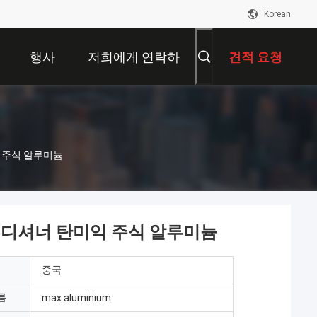
Korean
행사
저희에게 연락하
견적 요청
십시오
익 주식 알루미늄
 컨디셔너 탄미익 주식 알루미늄
중국
름
max aluminium