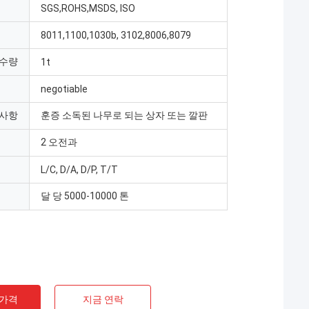
SGS,ROHS,MSDS, ISO
8011,1100,1030b, 3102,8006,8079
 수량
1t
negotiable
 사항
훈증 소독된 나무로 되는 상자 또는 깔판
2 오전과
L/C, D/A, D/P, T/T
달 당 5000-10000 톤
 가격
지금 연락