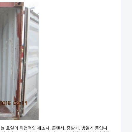
늄 호일의 직업적인 제조자, 콘덴서, 증발기, 방열기 등입니