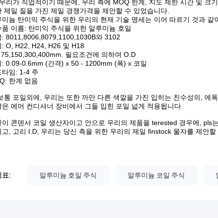
 우리가 직업적이기 때문에, 우리 측에 MOQ 한계, 지도 제한 시간 및 
 제일 질을 가진 제일 경쟁가격을 제안할 수 있었습니다.
미늄 탄미익 주식을 위한 우리의 현재 기술 명세는 이어 따르기 것과 같이
품 이름: 탄미익 주식을 위한 알루미늄 호일
 8011,8006,8079,1100,1030B와 3102
 O, H22, H24, H26 및 H18
D: 75,150,300,400mm. 필요조건에 의하여 O.D
 0.09-0.6mm (간격) x 50 - 1200mm (폭) x 코일
타임: 1-4 주
Q: 한계 없음
보통 포일외에, 우리는 또한 까만 다른 색깔을 가진 입히는 친수성의, 에폭
은 에어 컨디셔너 장비에서 그들 입힌 포일 넓게 적용됩니다.
이 콘덴서 코일 생산자이고 안으로 우리의 제품을 terested 경우에, pls는
고, 고리 I.D, 우리는 당신 측을 위한 우리의 제일 finstock 물자를 제안
표:
알루미늄 호일 주식
알루미늄 코일 주식