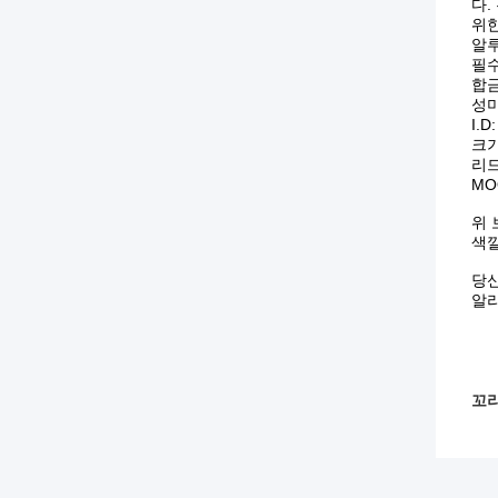
다.
위한
알루
필수
합금:
성미:
I.
크기:
리드
MO
위 
색깔
당신
알리
꼬리