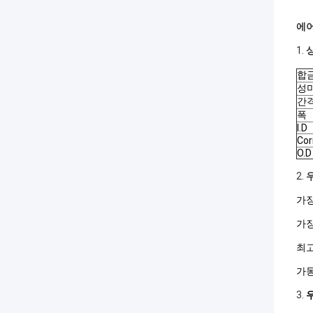
에어
1.
합
성
간
폭
I.D
Cor
O.D
2.
가장
가장
최고
가동 
3.