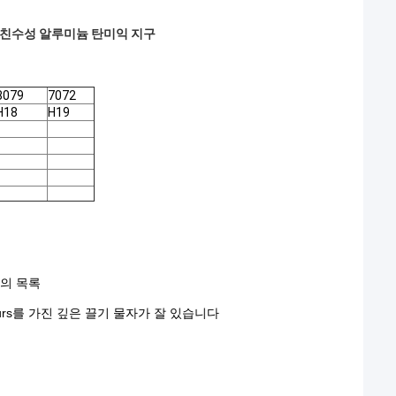
백색 친수성 알루미늄 탄미익 지구
8079
7072
H18
H19
개의 목록
ours를 가진 깊은 끌기 물자가 잘 있습니다