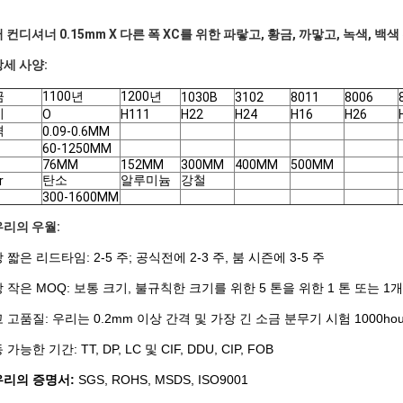
 컨디셔너 0.15mm X 다른 폭 XC를 위한 파랗고, 황금, 까맣고, 녹색, 
상세 사양:
금
1100년
1200년
1030B
3102
8011
8006
미
O
H111
H22
H24
H16
H26
격
0.09-0.6MM
60-1250MM
76MM
152MM
300MM
400MM
500MM
탄소
알루미늄
강철
r
300-1600MM
우리의 우월:
 짧은 리드타임: 2-5 주; 공식전에 2-3 주, 붐 시즌에 3-5 주
 작은 MOQ: 보통 크기, 불규칙한 크기를 위한 5 톤을 위한 1 톤 또는 1
 고품질: 우리는 0.2mm 이상 간격 및 가장 긴 소금 분무기 시험 1000h
가능한 기간: TT, DP, LC 및 CIF, DDU, CIP, FOB
우리의 증명서:
SGS, ROHS, MSDS, ISO9001