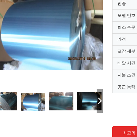
인증
모델 번호
최소 주문
가격
포장 세부
배달 시간
지불 조건
공급 능력
마이클
최고의
질, 당신은 내가 찾고 있던 진짜로 좋