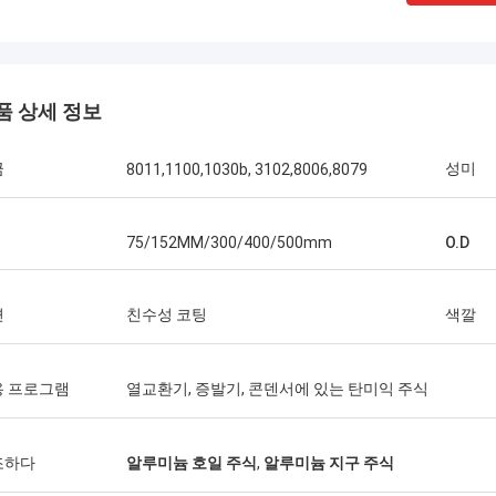
자입니다. 나는 더 많은 것을 주문하
니다. 당신에게 곧 연락할 것입니다.
품 상세 정보
금
성미
8011,1100,1030b, 3102,8006,8079
75/152MM/300/400/500mm
O.D
면
친수성 코팅
색깔
용 프로그램
열교환기, 증발기, 콘덴서에 있는 탄미익 주식
조하다
알루미늄 호일 주식
,
알루미늄 지구 주식