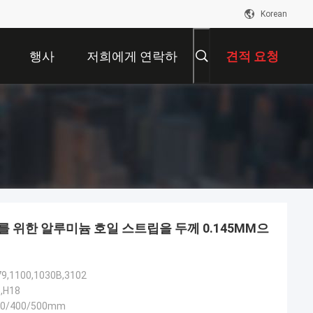
Korean
행사
저희에게 연락하
견적 요청
십시오
 호일 스트립을 두께 0.145MM으
79,1100,1030B,3102
6,H18
00/400/500mm