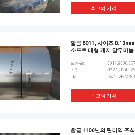
최고의 가격
합금 8011, 사이즈 0.13
소프트 대형 게지 알루미늄
불순물:
8011,8006,80
기질:
H22,O,H24,H2
I.D:
75/152MM/3
최고의 가격
합금 1100년의 탄미익 주식 0