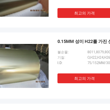
최고의 가격
0.15MM 성미 H22를 가
불순물:
8011,8079,80
기질:
O,H22,H24,H2
I.D:
75/152MM/3
최고의 가격
마이클
질, 당신은 내가 찾고 있던 진짜로 좋