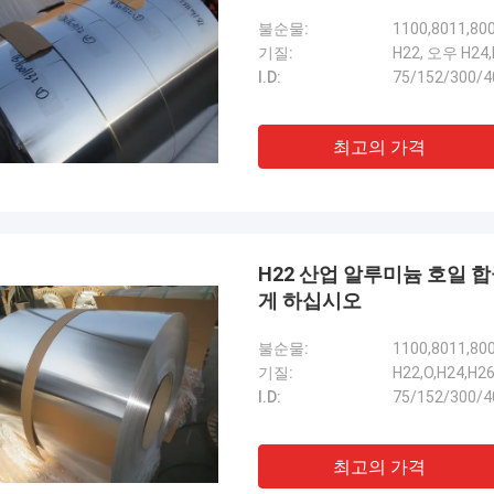
불순물:
1100,8011,80
기질:
H22, 오우 H24,
I.D:
75/152/300/
최고의 가격
H22 산업 알루미늄 호일 합금 
게 하십시오
불순물:
1100,8011,80
기질:
H22,O,H24,H2
I.D:
75/152/300/
최고의 가격