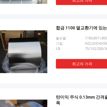
최고의 가격
합금 1100 열교환기에 있는
불순물:
1100,8011,80
기질:
H22,O,H24,H2
I.D:
75/152/200/
최고의 가격
탄미익 주식 0.13mm 간격을
폭