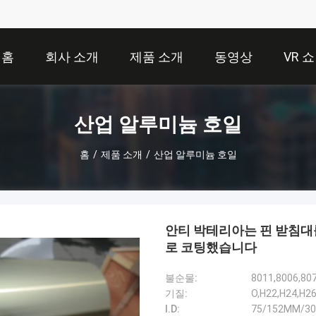
홈
회사 소개
제품 소개
동영상
VR 쇼
산업 알루미늄 호일
홈
/
제품 소개
/
산업 알루미늄 호일
안티 박테리아는 핀 받침대를 위한 알루미늄
로 코팅했습니다
불순물:
8011,8006,80
기질:
O,H22,H24,H2
I.D:
75/152MM/3