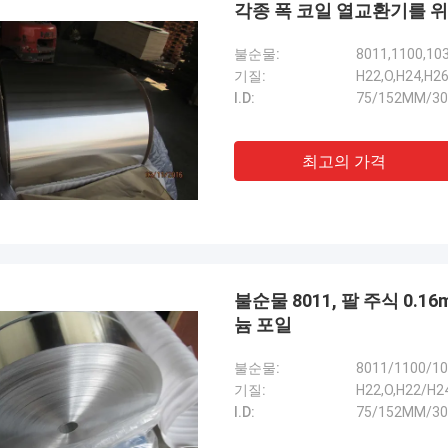
각종 폭 코일 열교환기를 위한
자입니다. 나는 더 많은 것을 주문하
니다. 당신에게 곧 연락할 것입니다.
불순물:
8011,1100,10
기질:
H22,O,H24,H2
I.D:
75/152MM/3
최고의 가격
불순물 8011, 팔 주식 0.16
늄 포일
불순물:
8011/1100/1
기질:
H22,O,H22/H2
I.D:
75/152MM/3